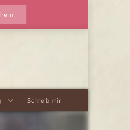
chern
g
Schreib mir