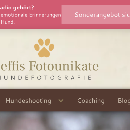
adio gehört?
Sonderangebot si
 emotionale Erinnerungen
 Hund.
Hundeshooting
Coaching
Blo