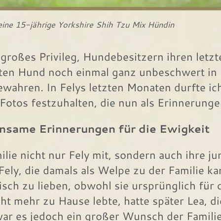
eine 15-jährige Yorkshire Shih Tzu Mix Hündin
n großes Privileg, Hundebesitzern ihren let
bten Hund noch einmal ganz unbeschwert in 
ewahren. In Felys letzten Monaten durfte ic
otos festzuhalten, die nun als Erinnerunge
same Erinnerungen für die Ewigkeit
lie nicht nur Fely mit, sondern auch ihre j
ly, die damals als Welpe zu der Familie ka
tisch zu lieben, obwohl sie ursprünglich für
icht mehr zu Hause lebte, hatte später Lea, d
r es jedoch ein großer Wunsch der Familie