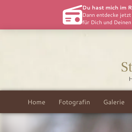
Du hast mich im R
Dann entdecke jetzt
für Dich und Deinen
Home
Fotografin
Galerie